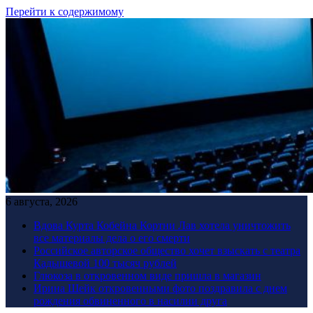
Перейти к содержимому
6 августа, 2026
Вдова Курта Кобейна Кортни Лав хотела уничтожить
все материалы дела о его смерти
Российское авторское общество хочет взыскать с театра
Кадышевой 100 тысяч рублей
Глюкоза в откровенном виде пришла в магазин
Ирина Шейк откровенными фото поздравила с днем
рождения обвиненного в насилии друга