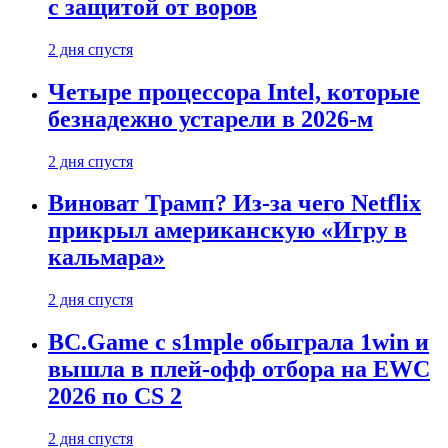
с защитой от воров
2 дня спустя
Четыре процессора Intel, которые
безнадежно устарели в 2026-м
2 дня спустя
Виноват Трамп? Из-за чего Netflix
прикрыл американскую «Игру в
кальмара»
2 дня спустя
BC.Game с s1mple обыграла 1win и
вышла в плей-офф отбора на EWC
2026 по CS 2
2 дня спустя