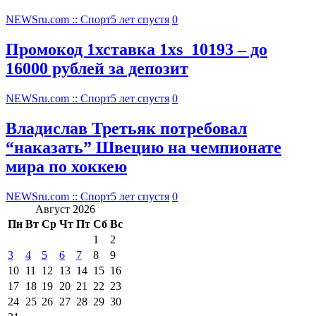
NEWSru.com :: Спорт
5 лет спустя
0
Промокод 1хставка 1xs_10193 – до
16000 рублей за депозит
NEWSru.com :: Спорт
5 лет спустя
0
Владислав Третьяк потребовал
“наказать” Швецию на чемпионате
мира по хоккею
NEWSru.com :: Спорт
5 лет спустя
0
Август 2026
Пн
Вт
Ср
Чт
Пт
Сб
Вс
1
2
3
4
5
6
7
8
9
10
11
12
13
14
15
16
17
18
19
20
21
22
23
24
25
26
27
28
29
30