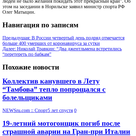
людей не было желания покидать этот прекрасный край". Об
этом на заседании в Норильске заявил министр спорта РФ
Олег Матыцин.
Навигация по записям
Предыдущая:
В России четвертый день подряд отмечается
больше 400 умерших от коронавируса за сутки
Далее:
Николай Травкин: “Два джентльмена встретились
“перетереть по бабкам”
Похожие новости
Коллектив канувшего в Лету
“Тамбова” тепло попрощался с
болельщиками
NEWSru.com :: Спорт
5 лет спустя
0
19-летний мотогонщик погиб после
страшной аварии на Гран-при Италии