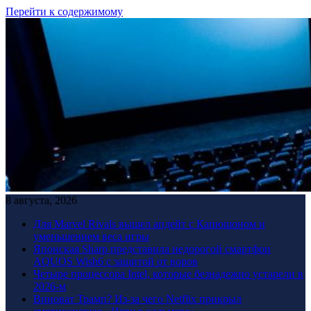
Перейти к содержимому
8 августа, 2026
Для Marvel Rivals вышел апдейт с Капюшоном и
уменьшением веса игры
Японская Sharp представила недорогой смартфон
AQUOS Wish6 с защитой от воров
Четыре процессора Intel, которые безнадежно устарели в
2026-м
Виноват Трамп? Из-за чего Netflix прикрыл