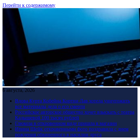
Перейти к содержимому
6 августа, 2026
Вдова Курта Кобейна Кортни Лав хотела уничтожить
все материалы дела о его смерти
Российское авторское общество хочет взыскать с театра
Кадышевой 100 тысяч рублей
Глюкоза в откровенном виде пришла в магазин
Ирина Шейк откровенными фото поздравила с днем
рождения обвиненного в насилии друга