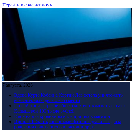
Перейти к содержимому
7 августа, 2026
Вдова Курта Кобейна Кортни Лав хотела уничтожить
все материалы дела о его смерти
Российское авторское общество хочет взыскать с театра
Кадышевой 100 тысяч рублей
Глюкоза в откровенном виде пришла в магазин
Ирина Шейк откровенными фото поздравила с днем
рождения обвиненного в насилии друга