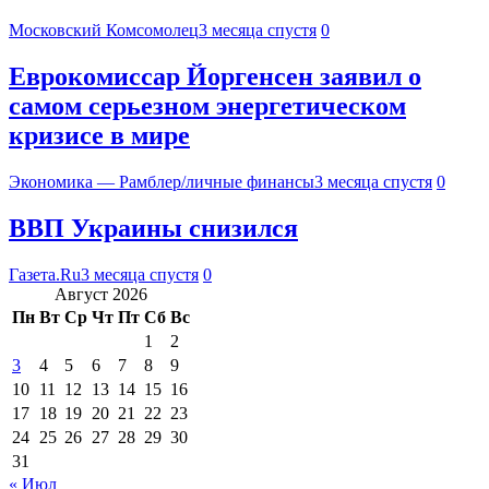
Московский Комсомолец
3 месяца спустя
0
Еврокомиссар Йоргенсен заявил о
самом серьезном энергетическом
кризисе в мире
Экономика — Рамблер/личные финансы
3 месяца спустя
0
ВВП Украины снизился
Газета.Ru
3 месяца спустя
0
Август 2026
Пн
Вт
Ср
Чт
Пт
Сб
Вс
1
2
3
4
5
6
7
8
9
10
11
12
13
14
15
16
17
18
19
20
21
22
23
24
25
26
27
28
29
30
31
« Июл