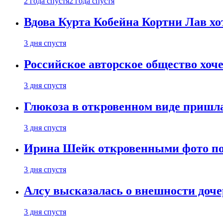
2 года спустя
2 года спустя
Вдова Курта Кобейна Кортни Лав хо
3 дня спустя
Российское авторское общество хоч
3 дня спустя
Глюкоза в откровенном виде пришла
3 дня спустя
Ирина Шейк откровенными фото поз
3 дня спустя
Алсу высказалась о внешности доче
3 дня спустя