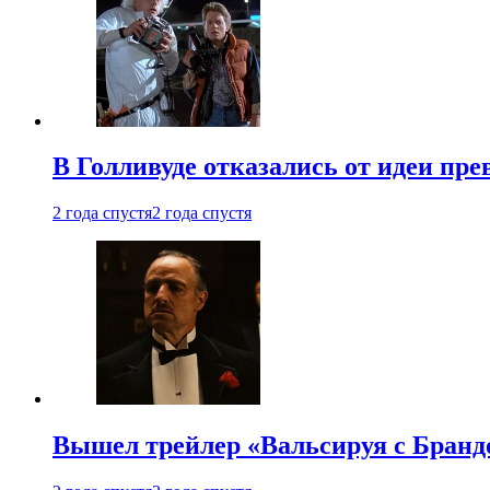
В Голливуде отказались от идеи пр
2 года спустя
2 года спустя
Вышел трейлер «Вальсируя с Бранд