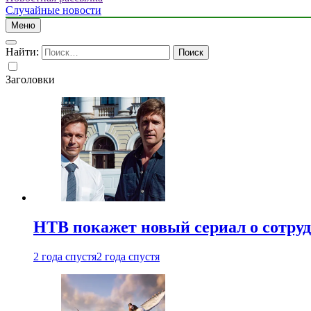
Случайные новости
Меню
Найти:
Заголовки
НТВ покажет новый сериал о сотру
2 года спустя
2 года спустя