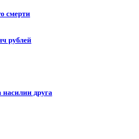
го смерти
яч рублей
 насилии друга