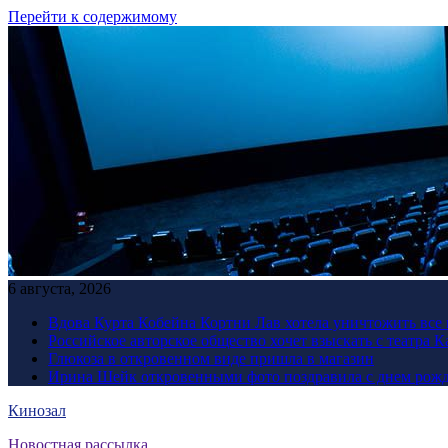
Перейти к содержимому
6 августа, 2026
Вдова Курта Кобейна Кортни Лав хотела уничтожить все 
Российское авторское общество хочет взыскать с театра 
Глюкоза в откровенном виде пришла в магазин
Ирина Шейк откровенными фото поздравила с днем рожд
Кинозал
Новостная рассылка