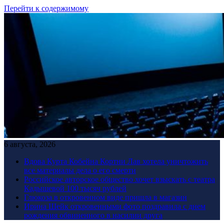
Перейти к содержимому
6 августа, 2026
Вдова Курта Кобейна Кортни Лав хотела уничтожить
все материалы дела о его смерти
Российское авторское общество хочет взыскать с театра
Кадышевой 100 тысяч рублей
Глюкоза в откровенном виде пришла в магазин
Ирина Шейк откровенными фото поздравила с днем
рождения обвиненного в насилии друга