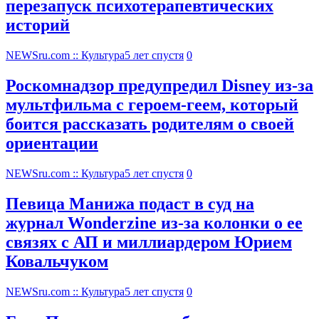
перезапуск психотерапевтических
историй
NEWSru.com :: Культура
5 лет спустя
0
Роскомнадзор предупредил Disney из-за
мультфильма c героем-геем, который
боится рассказать родителям о своей
ориентации
NEWSru.com :: Культура
5 лет спустя
0
Певица Манижа подаст в суд на
журнал Wonderzine из-за колонки о ее
связях с АП и миллиардером Юрием
Ковальчуком
NEWSru.com :: Культура
5 лет спустя
0