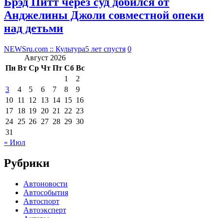
Брэд Питт через суд добился от
Анджелины Джоли совместной опеки
над детьми
NEWSru.com :: Культура
5 лет спустя
0
Август 2026
Пн
Вт
Ср
Чт
Пт
Сб
Вс
1
2
3
4
5
6
7
8
9
10
11
12
13
14
15
16
17
18
19
20
21
22
23
24
25
26
27
28
29
30
31
« Июл
Рубрики
Автоновости
Автособытия
Автоспорт
Автоэксперт