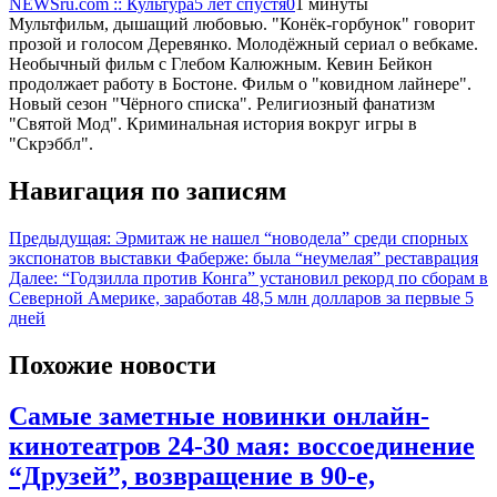
NEWSru.com :: Культура
5 лет спустя
0
1 минуты
Мультфильм, дышащий любовью. "Конёк-горбунок" говорит
прозой и голосом Деревянко. Молодёжный сериал о вебкаме.
Необычный фильм с Глебом Калюжным. Кевин Бейкон
продолжает работу в Бостоне. Фильм о "ковидном лайнере".
Новый сезон "Чёрного списка". Религиозный фанатизм
"Святой Мод". Криминальная история вокруг игры в
"Скрэббл".
Навигация по записям
Предыдущая:
Эрмитаж не нашел “новодела” среди спорных
экспонатов выставки Фаберже: была “неумелая” реставрация
Далее:
“Годзилла против Конга” установил рекорд по сборам в
Северной Америке, заработав 48,5 млн долларов за первые 5
дней
Похожие новости
Самые заметные новинки онлайн-
кинотеатров 24-30 мая: воссоединение
“Друзей”, возвращение в 90-е,