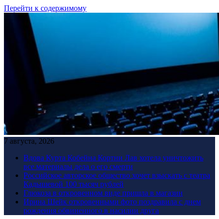
Перейти к содержимому
7 августа, 2026
Вдова Курта Кобейна Кортни Лав хотела уничтожить
все материалы дела о его смерти
Российское авторское общество хочет взыскать с театра
Кадышевой 100 тысяч рублей
Глюкоза в откровенном виде пришла в магазин
Ирина Шейк откровенными фото поздравила с днем
рождения обвиненного в насилии друга