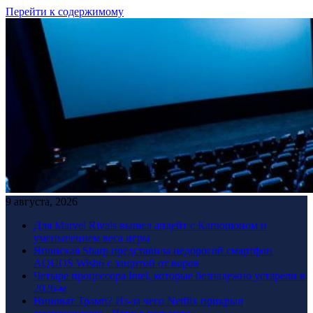
Перейти к содержимому
9 августа, 2026
Для Marvel Rivals вышел апдейт с Капюшоном и
уменьшением веса игры
Японская Sharp представила недорогой смартфон
AQUOS Wish6 с защитой от воров
Четыре процессора Intel, которые безнадежно устарели в
2026-м
Виноват Трамп? Из-за чего Netflix прикрыл