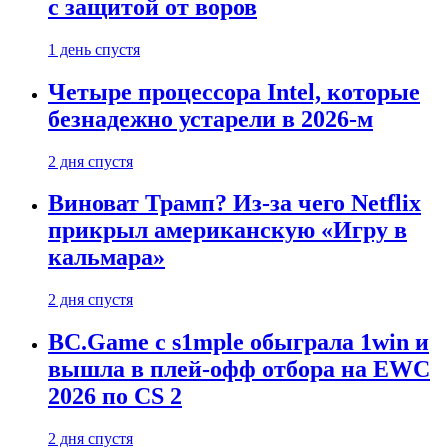
с защитой от воров
1 день спустя
Четыре процессора Intel, которые
безнадежно устарели в 2026-м
2 дня спустя
Виноват Трамп? Из-за чего Netflix
прикрыл американскую «Игру в
кальмара»
2 дня спустя
BC.Game с s1mple обыграла 1win и
вышла в плей-офф отбора на EWC
2026 по CS 2
2 дня спустя