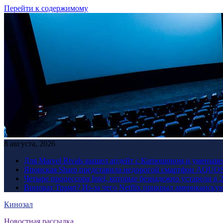
Перейти к содержимому
8 августа, 2026
Для Marvel Rivals вышел апдейт с Капюшоном и уменьше
Японская Sharp представила недорогой смартфон AQUOS 
Четыре процессора Intel, которые безнадежно устарели в 
Виноват Трамп? Из-за чего Netflix прикрыл американску
Кинозал
Новостная рассылка