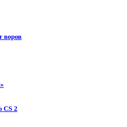
т воров
а»
о CS 2