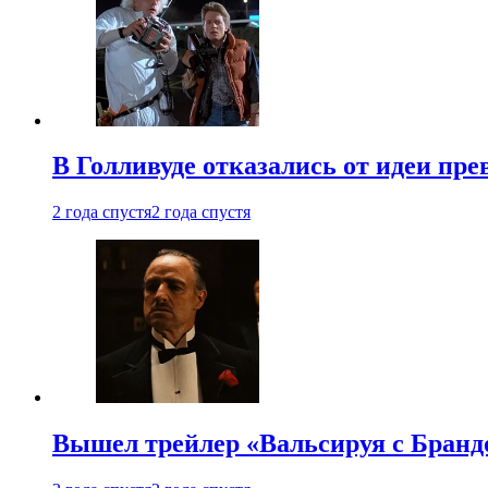
В Голливуде отказались от идеи пр
2 года спустя
2 года спустя
Вышел трейлер «Вальсируя с Бранд