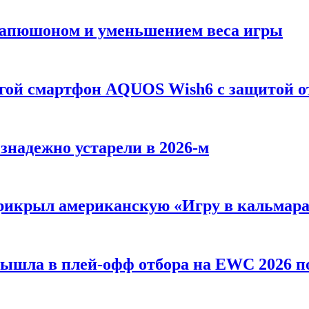
 Капюшоном и уменьшением веса игры
огой смартфон AQUOS Wish6 с защитой о
езнадежно устарели в 2026-м
 прикрыл американскую «Игру в кальмар
вышла в плей-офф отбора на EWC 2026 п