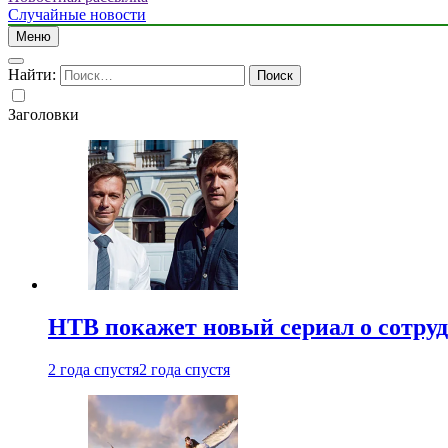
Случайные новости
Меню
Найти:
Заголовки
НТВ покажет новый сериал о сотру
2 года спустя
2 года спустя