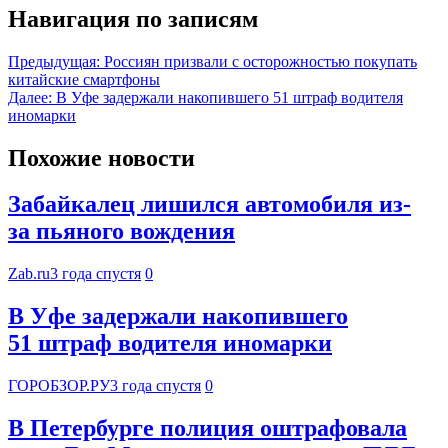
Навигация по записям
Предыдущая:
Россиян призвали с осторожностью покупать
китайские смартфоны
Далее:
В Уфе задержали накопившего 51 штраф водителя
иномарки
Похожие новости
Забайкалец лишился автомобиля из-
за пьяного вождения
Zab.ru
3 года спустя
0
В Уфе задержали накопившего
51 штраф водителя иномарки
ГОРОБЗОР.РУ
3 года спустя
0
В Петербурге полиция оштрафовала