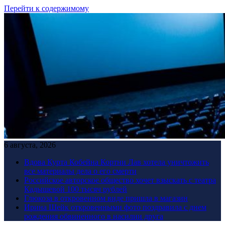
Перейти к содержимому
6 августа, 2026
Вдова Курта Кобейна Кортни Лав хотела уничтожить
все материалы дела о его смерти
Российское авторское общество хочет взыскать с театра
Кадышевой 100 тысяч рублей
Глюкоза в откровенном виде пришла в магазин
Ирина Шейк откровенными фото поздравила с днем
рождения обвиненного в насилии друга