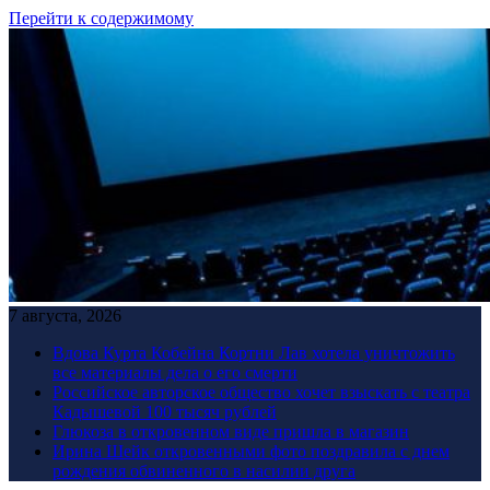
Перейти к содержимому
7 августа, 2026
Вдова Курта Кобейна Кортни Лав хотела уничтожить
все материалы дела о его смерти
Российское авторское общество хочет взыскать с театра
Кадышевой 100 тысяч рублей
Глюкоза в откровенном виде пришла в магазин
Ирина Шейк откровенными фото поздравила с днем
рождения обвиненного в насилии друга