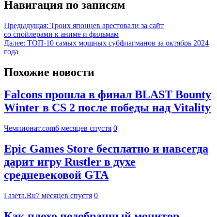
Навигация по записям
Предыдущая:
Троих японцев арестовали за сайт
со спойлерами к аниме и фильмам
Далее:
ТОП-10 самых мощных субфлагманов за октябрь 2024
года
Похожие новости
Falcons прошла в финал BLAST Bounty
Winter в CS 2 после победы над Vitality
Чемпионат.com
6 месяцев спустя
0
Epic Games Store бесплатно и навсегда
дарит игру Rustler в духе
средневековой GTA
Газета.Ru
7 месяцев спустя
0
Как плохо подобранный монитор