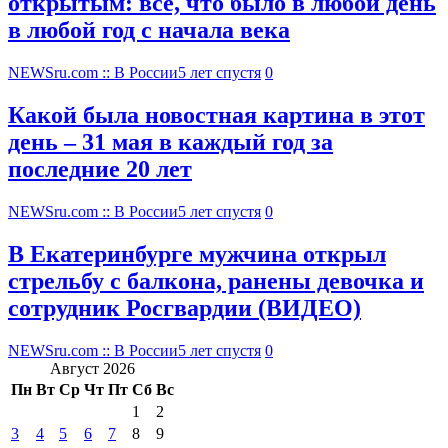
открытым: все, что было в любой день
в любой год с начала века
NEWSru.com :: В России
5 лет спустя
0
Какой была новостная картина в этот
день – 31 мая в каждый год за
последние 20 лет
NEWSru.com :: В России
5 лет спустя
0
В Екатеринбурге мужчина открыл
стрельбу с балкона, ранены девочка и
сотрудник Росгвардии (ВИДЕО)
NEWSru.com :: В России
5 лет спустя
0
Август 2026
Пн
Вт
Ср
Чт
Пт
Сб
Вс
1
2
3
4
5
6
7
8
9