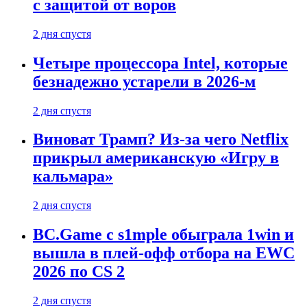
с защитой от воров
2 дня спустя
Четыре процессора Intel, которые
безнадежно устарели в 2026-м
2 дня спустя
Виноват Трамп? Из-за чего Netflix
прикрыл американскую «Игру в
кальмара»
2 дня спустя
BC.Game с s1mple обыграла 1win и
вышла в плей-офф отбора на EWC
2026 по CS 2
2 дня спустя