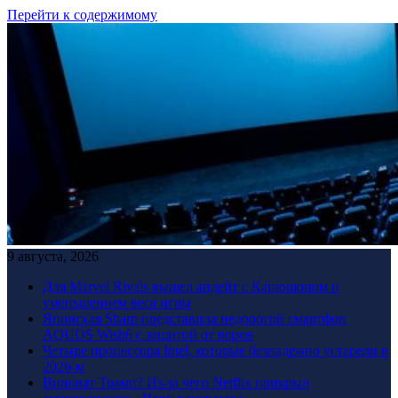
Перейти к содержимому
9 августа, 2026
Для Marvel Rivals вышел апдейт с Капюшоном и
уменьшением веса игры
Японская Sharp представила недорогой смартфон
AQUOS Wish6 с защитой от воров
Четыре процессора Intel, которые безнадежно устарели в
2026-м
Виноват Трамп? Из-за чего Netflix прикрыл