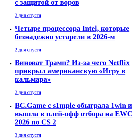
с защитой от воров
2 дня спустя
Четыре процессора Intel, которые
безнадежно устарели в 2026-м
2 дня спустя
Виноват Трамп? Из-за чего Netflix
прикрыл американскую «Игру в
кальмара»
2 дня спустя
BC.Game с s1mple обыграла 1win и
вышла в плей-офф отбора на EWC
2026 по CS 2
3 дня спустя