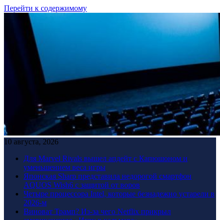
Перейти к содержимому
10 августа, 2026
Для Marvel Rivals вышел апдейт с Капюшоном и
уменьшением веса игры
Японская Sharp представила недорогой смартфон
AQUOS Wish6 с защитой от воров
Четыре процессора Intel, которые безнадежно устарели в
2026-м
Виноват Трамп? Из-за чего Netflix прикрыл