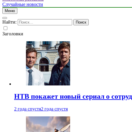
Случайные новости
Меню
Найти:
Заголовки
НТВ покажет новый сериал о сотру
2 года спустя
2 года спустя