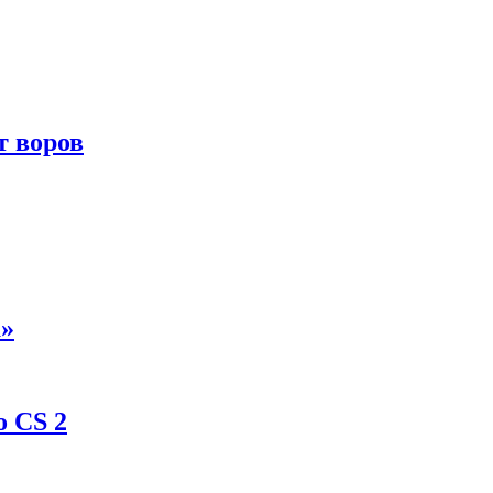
т воров
а»
о CS 2