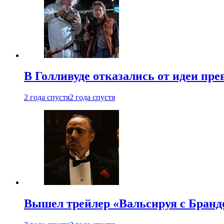
В Голливуде отказались от идеи пр
2 года спустя
2 года спустя
Вышел трейлер «Вальсируя с Бранд