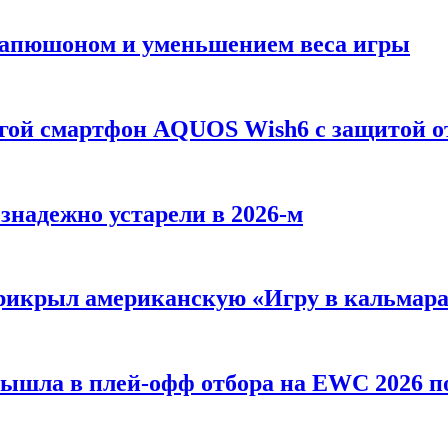
 Капюшоном и уменьшением веса игры
огой смартфон AQUOS Wish6 с защитой о
езнадежно устарели в 2026-м
 прикрыл американскую «Игру в кальмар
вышла в плей-офф отбора на EWC 2026 п