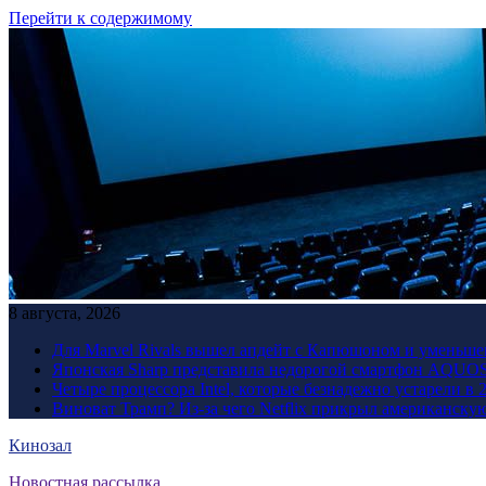
Перейти к содержимому
8 августа, 2026
Для Marvel Rivals вышел апдейт с Капюшоном и уменьше
Японская Sharp представила недорогой смартфон AQUOS 
Четыре процессора Intel, которые безнадежно устарели в 
Виноват Трамп? Из-за чего Netflix прикрыл американску
Кинозал
Новостная рассылка