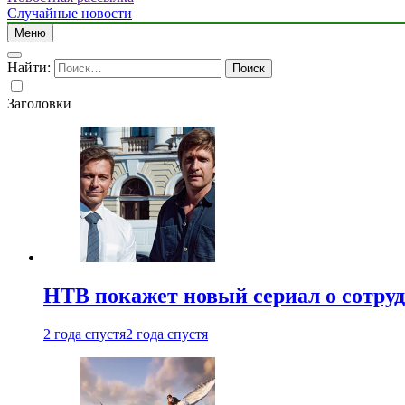
Случайные новости
Меню
Найти:
Заголовки
НТВ покажет новый сериал о сотру
2 года спустя
2 года спустя