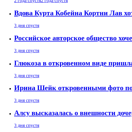
2 года спустя
2 года спустя
Вдова Курта Кобейна Кортни Лав хо
3 дня спустя
Российское авторское общество хоч
3 дня спустя
Глюкоза в откровенном виде пришла
3 дня спустя
Ирина Шейк откровенными фото поз
3 дня спустя
Алсу высказалась о внешности доче
3 дня спустя