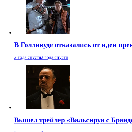
В Голливуде отказались от идеи пр
2 года спустя
2 года спустя
Вышел трейлер «Вальсируя с Бранд