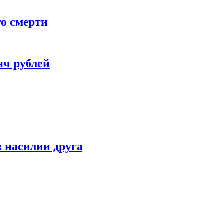
го смерти
яч рублей
 насилии друга