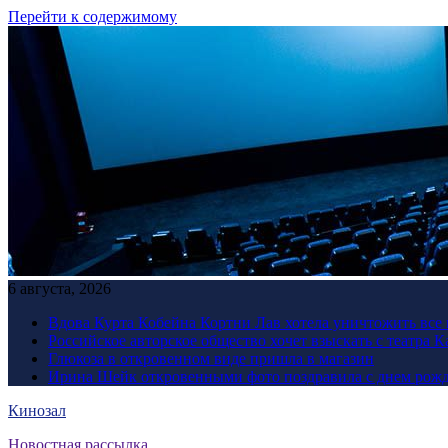
Перейти к содержимому
6 августа, 2026
Вдова Курта Кобейна Кортни Лав хотела уничтожить все 
Российское авторское общество хочет взыскать с театра 
Глюкоза в откровенном виде пришла в магазин
Ирина Шейк откровенными фото поздравила с днем рожд
Кинозал
Новостная рассылка