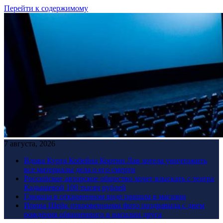
Перейти к содержимому
7 августа, 2026
Вдова Курта Кобейна Кортни Лав хотела уничтожить
все материалы дела о его смерти
Российское авторское общество хочет взыскать с театра
Кадышевой 100 тысяч рублей
Глюкоза в откровенном виде пришла в магазин
Ирина Шейк откровенными фото поздравила с днем
рождения обвиненного в насилии друга