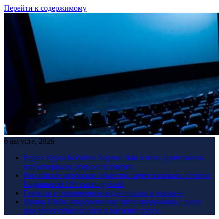
Перейти к содержимому
6 августа, 2026
Вдова Курта Кобейна Кортни Лав хотела уничтожить
все материалы дела о его смерти
Российское авторское общество хочет взыскать с театра
Кадышевой 100 тысяч рублей
Глюкоза в откровенном виде пришла в магазин
Ирина Шейк откровенными фото поздравила с днем
рождения обвиненного в насилии друга