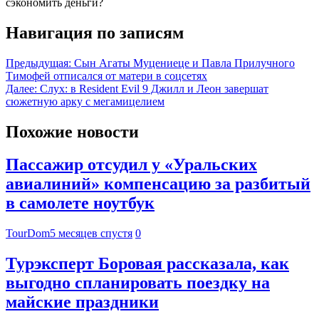
сэкономить деньги?
Навигация по записям
Предыдущая:
Сын Агаты Муцениеце и Павла Прилучного
Тимофей отписался от матери в соцсетях
Далее:
Слух: в Resident Evil 9 Джилл и Леон завершат
сюжетную арку с мегамицелием
Похожие новости
Пассажир отсудил у «Уральских
авиалиний» компенсацию за разбитый
в самолете ноутбук
TourDom
5 месяцев спустя
0
Турэксперт Боровая рассказала, как
выгодно спланировать поездку на
майские праздники