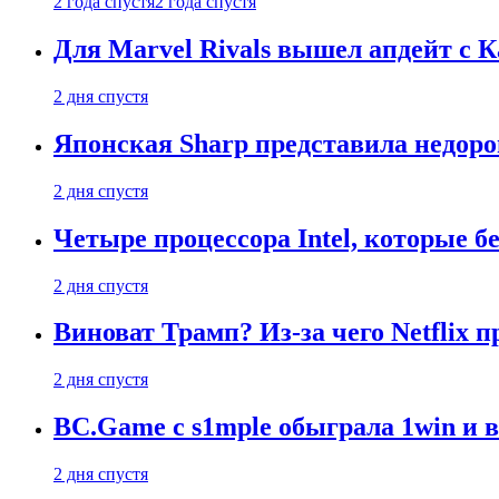
2 года спустя
2 года спустя
Для Marvel Rivals вышел апдейт с
2 дня спустя
Японская Sharp представила недор
2 дня спустя
Четыре процессора Intel, которые б
2 дня спустя
Виноват Трамп? Из-за чего Netflix
2 дня спустя
BC.Game с s1mple обыграла 1win и 
2 дня спустя