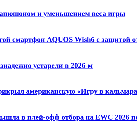
 Капюшоном и уменьшением веса игры
огой смартфон AQUOS Wish6 с защитой о
езнадежно устарели в 2026-м
 прикрыл американскую «Игру в кальмар
вышла в плей-офф отбора на EWC 2026 п