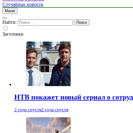
Случайные новости
Меню
Найти:
Заголовки
НТВ покажет новый сериал о сотру
2 года спустя
2 года спустя