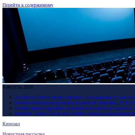
Перейти к содержимому
9 августа, 2026
Для Marvel Rivals вышел апдейт с Капюшоном и уменьше
Японская Sharp представила недорогой смартфон AQUOS 
Четыре процессора Intel, которые безнадежно устарели в 
Виноват Трамп? Из-за чего Netflix прикрыл американску
Кинозал
Новостная рассылка