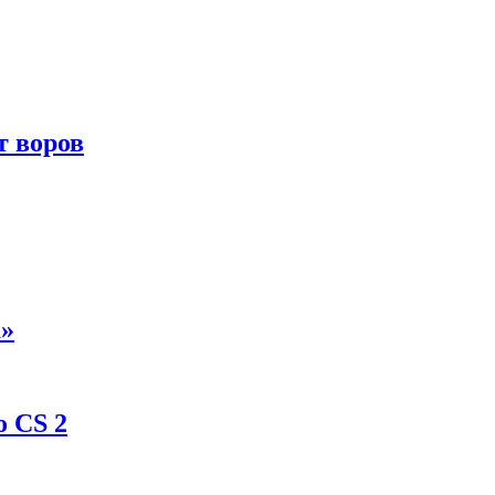
т воров
а»
о CS 2