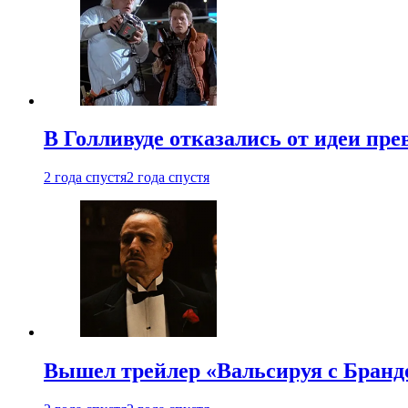
В Голливуде отказались от идеи пр
2 года спустя
2 года спустя
Вышел трейлер «Вальсируя с Бранд