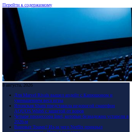
Перейти к содержимому
8 августа, 2026
Для Marvel Rivals вышел апдейт с Капюшоном и
уменьшением веса игры
Японская Sharp представила недорогой смартфон
AQUOS Wish6 с защитой от воров
Четыре процессора Intel, которые безнадежно устарели в
2026-м
Виноват Трамп? Из-за чего Netflix прикрыл