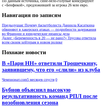
По данным источника, сине-бело-голубые конкурируют
с «Бенфикой», предложившей за игрока 26 млн евро.
Навигация по записям
Предыдущая:
Почему баскетболиста Даниила Касаткина
обвиняют в хакерских атаках — подробности задержания
во Франции и юридические нюансы дела
Далее:
«Беременность в 20 — не рано?» Трусова ответила
всем своим хейтерам в новом ролике
Похожие новости
В «Пари НН» ответили Трошечкину,
заявившему, что его «слили» из клуба
Чемпионат.com
5 месяцев спустя
0
Бубнов объяснил высокую
результативность команд РПЛ после
возобновления сезона