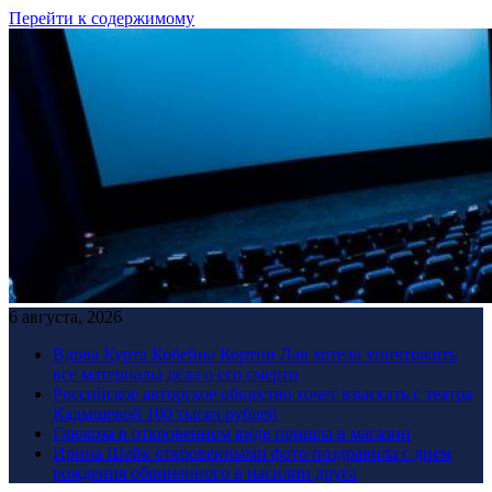
Перейти к содержимому
6 августа, 2026
Вдова Курта Кобейна Кортни Лав хотела уничтожить
все материалы дела о его смерти
Российское авторское общество хочет взыскать с театра
Кадышевой 100 тысяч рублей
Глюкоза в откровенном виде пришла в магазин
Ирина Шейк откровенными фото поздравила с днем
рождения обвиненного в насилии друга