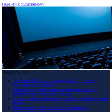
Перейти к содержимому
10 августа, 2026
Для Marvel Rivals вышел апдейт с Капюшоном и
уменьшением веса игры
Японская Sharp представила недорогой смартфон
AQUOS Wish6 с защитой от воров
Четыре процессора Intel, которые безнадежно устарели в
2026-м
Виноват Трамп? Из-за чего Netflix прикрыл