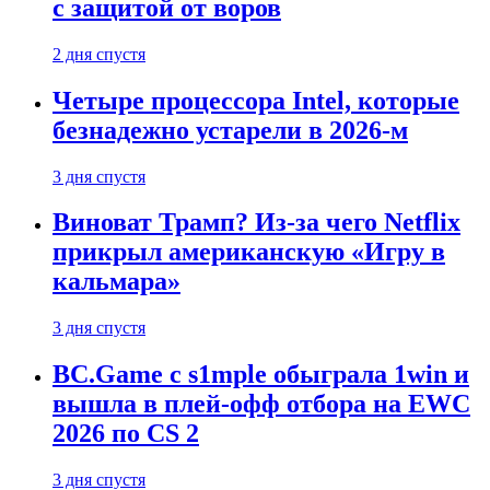
с защитой от воров
2 дня спустя
Четыре процессора Intel, которые
безнадежно устарели в 2026-м
3 дня спустя
Виноват Трамп? Из-за чего Netflix
прикрыл американскую «Игру в
кальмара»
3 дня спустя
BC.Game с s1mple обыграла 1win и
вышла в плей-офф отбора на EWC
2026 по CS 2
3 дня спустя