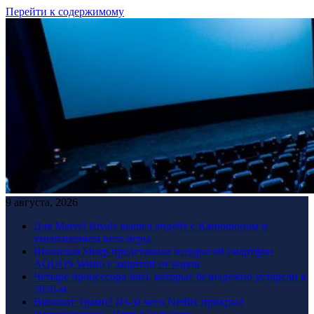
Перейти к содержимому
9 августа, 2026
Для Marvel Rivals вышел апдейт с Капюшоном и
уменьшением веса игры
Японская Sharp представила недорогой смартфон
AQUOS Wish6 с защитой от воров
Четыре процессора Intel, которые безнадежно устарели в
2026-м
Виноват Трамп? Из-за чего Netflix прикрыл