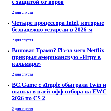
с защитой от воров
2 дня спустя
Четыре процессора Intel, которые
безнадежно устарели в 2026-м
2 дня спустя
Виноват Трамп? Из-за чего Netflix
прикрыл американскую «Игру в
кальмара»
2 дня спустя
BC.Game с s1mple обыграла 1win и
вышла в плей-офф отбора на EWC
2026 по CS 2
2 дня спустя