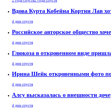
2 года спустя
2 года спустя
Вдова Курта Кобейна Кортни Лав хо
4 дня спустя
Российское авторское общество хоч
4 дня спустя
Глюкоза в откровенном виде пришла
4 дня спустя
Ирина Шейк откровенными фото поз
4 дня спустя
Алсу высказалась о внешности доче
4 дня спустя