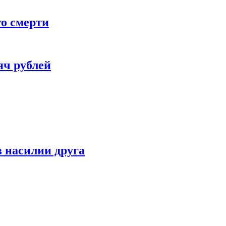
го смерти
яч рублей
 насилии друга