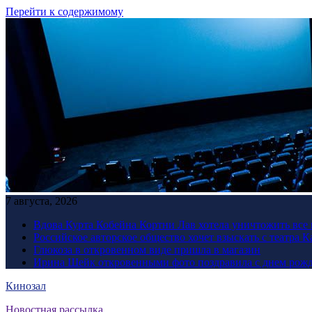
Перейти к содержимому
7 августа, 2026
Вдова Курта Кобейна Кортни Лав хотела уничтожить все 
Российское авторское общество хочет взыскать с театра 
Глюкоза в откровенном виде пришла в магазин
Ирина Шейк откровенными фото поздравила с днем рожд
Кинозал
Новостная рассылка