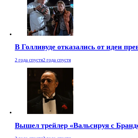
В Голливуде отказались от идеи пр
2 года спустя
2 года спустя
Вышел трейлер «Вальсируя с Бранд