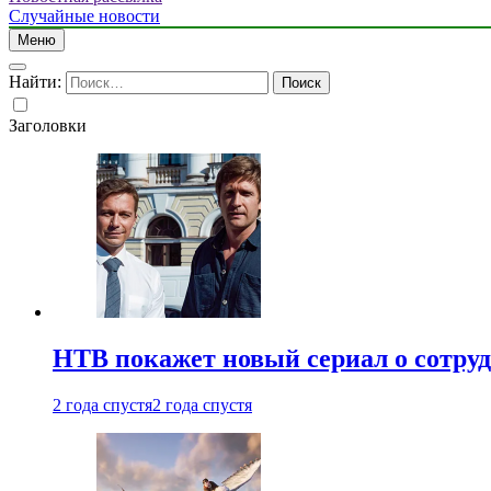
Случайные новости
Меню
Найти:
Заголовки
НТВ покажет новый сериал о сотру
2 года спустя
2 года спустя