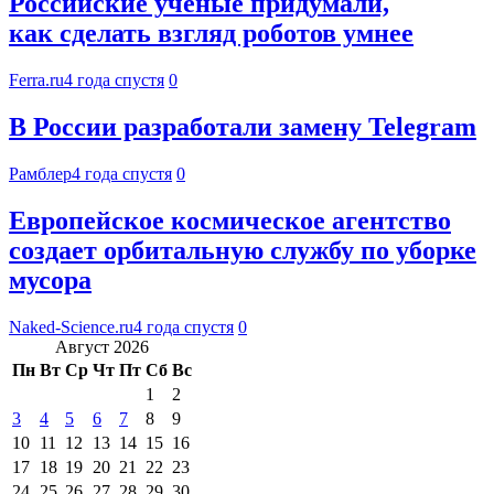
Российские учёные придумали,
как сделать взгляд роботов умнее
Ferra.ru
4 года спустя
0
В России разработали замену Telegram
Рамблер
4 года спустя
0
Европейское космическое агентство
создает орбитальную службу по уборке
мусора
Naked-Science.ru
4 года спустя
0
Август 2026
Пн
Вт
Ср
Чт
Пт
Сб
Вс
1
2
3
4
5
6
7
8
9
10
11
12
13
14
15
16
17
18
19
20
21
22
23
24
25
26
27
28
29
30