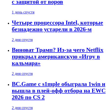
с защитой от воров
1 день спустя
Четыре процессора Intel, которые
безнадежно устарели в 2026-м
2 дня спустя
Виноват Трамп? Из-за чего Netflix
прикрыл американскую «Игру в
кальмара»
2 дня спустя
BC.Game с s1mple обыграла 1win и
вышла в плей-офф отбора на EWC
2026 по CS 2
2 дня спустя