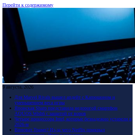
Перейти к содержимому
9 августа, 2026
Для Marvel Rivals вышел апдейт с Капюшоном и
уменьшением веса игры
Японская Sharp представила недорогой смартфон
AQUOS Wish6 с защитой от воров
Четыре процессора Intel, которые безнадежно устарели в
2026-м
Виноват Трамп? Из-за чего Netflix прикрыл