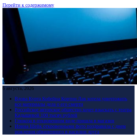
Перейти к содержимому
6 августа, 2026
Вдова Курта Кобейна Кортни Лав хотела уничтожить
все материалы дела о его смерти
Российское авторское общество хочет взыскать с театра
Кадышевой 100 тысяч рублей
Глюкоза в откровенном виде пришла в магазин
Ирина Шейк откровенными фото поздравила с днем
рождения обвиненного в насилии друга