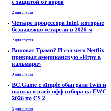
с защитой от воров
2 дня спустя
Четыре процессора Intel, которые
безнадежно устарели в 2026-м
2 дня спустя
Виноват Трамп? Из-за чего Netflix
прикрыл американскую «Игру в
кальмара»
3 дня спустя
BC.Game с s1mple обыграла 1win и
вышла в плей-офф отбора на EWC
2026 по CS 2
3 дня спустя