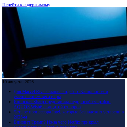
Перейти к содержимому
10 августа, 2026
Для Marvel Rivals вышел апдейт с Капюшоном и
уменьшением веса игры
Японская Sharp представила недорогой смартфон
AQUOS Wish6 с защитой от воров
Четыре процессора Intel, которые безнадежно устарели в
2026-м
Виноват Трамп? Из-за чего Netflix прикрыл