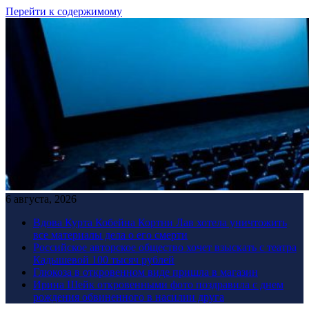
Перейти к содержимому
6 августа, 2026
Вдова Курта Кобейна Кортни Лав хотела уничтожить
все материалы дела о его смерти
Российское авторское общество хочет взыскать с театра
Кадышевой 100 тысяч рублей
Глюкоза в откровенном виде пришла в магазин
Ирина Шейк откровенными фото поздравила с днем
рождения обвиненного в насилии друга