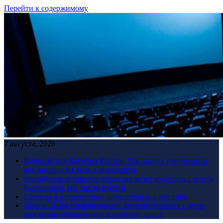
Перейти к содержимому
7 августа, 2026
Вдова Курта Кобейна Кортни Лав хотела уничтожить
все материалы дела о его смерти
Российское авторское общество хочет взыскать с театра
Кадышевой 100 тысяч рублей
Глюкоза в откровенном виде пришла в магазин
Ирина Шейк откровенными фото поздравила с днем
рождения обвиненного в насилии друга