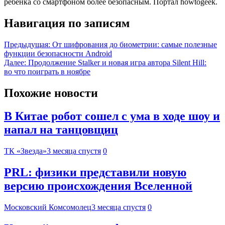
ребенка со смартфоном более безопасным. Портал howtogeek.
Навигация по записям
Предыдущая:
От шифрования до биометрии: самые полезные
функции безопасности Android
Далее:
Продолжение Stalker и новая игра автора Silent Hill:
во что поиграть в ноябре
Похожие новости
В Китае робот сошел с ума в ходе шоу и
напал на танцовщиц
ТК «Звезда»
3 месяца спустя
0
PRL: физики представили новую
версию происхождения Вселенной
Московский Комсомолец
3 месяца спустя
0