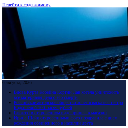
Перейти к содержимому
6 августа, 2026
Вдова Курта Кобейна Кортни Лав хотела уничтожить
все материалы дела о его смерти
Российское авторское общество хочет взыскать с театра
Кадышевой 100 тысяч рублей
Глюкоза в откровенном виде пришла в магазин
Ирина Шейк откровенными фото поздравила с днем
рождения обвиненного в насилии друга