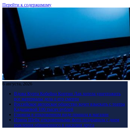
Перейти к содержимому
6 августа, 2026
Вдова Курта Кобейна Кортни Лав хотела уничтожить
все материалы дела о его смерти
Российское авторское общество хочет взыскать с театра
Кадышевой 100 тысяч рублей
Глюкоза в откровенном виде пришла в магазин
Ирина Шейк откровенными фото поздравила с днем
рождения обвиненного в насилии друга