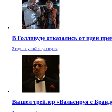
В Голливуде отказались от идеи пр
2 года спустя
2 года спустя
Вышел трейлер «Вальсируя с Бранд