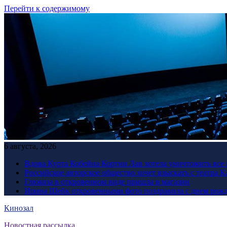
Перейти к содержимому
6 августа, 2026
Вдова Курта Кобейна Кортни Лав хотела уничтожить все 
Российское авторское общество хочет взыскать с театра 
Глюкоза в откровенном виде пришла в магазин
Ирина Шейк откровенными фото поздравила с днем рожд
Кинозал
Новостная рассылка