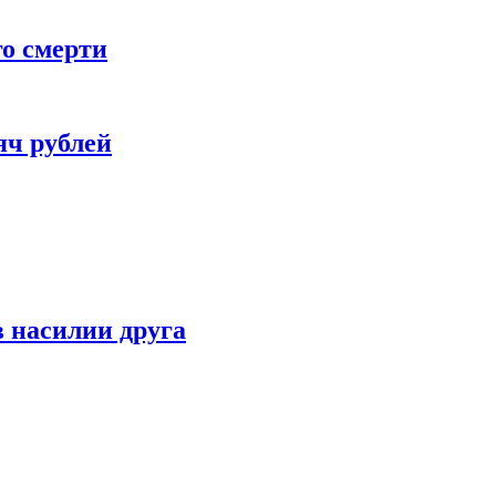
го смерти
яч рублей
 насилии друга