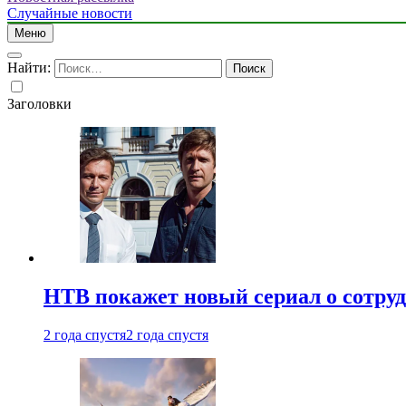
Случайные новости
Меню
Найти:
Заголовки
НТВ покажет новый сериал о сотру
2 года спустя
2 года спустя