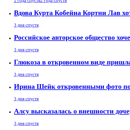
2 года спустя
2 года спустя
Вдова Курта Кобейна Кортни Лав хо
3 дня спустя
Российское авторское общество хоч
3 дня спустя
Глюкоза в откровенном виде пришла
3 дня спустя
Ирина Шейк откровенными фото поз
3 дня спустя
Алсу высказалась о внешности доче
3 дня спустя