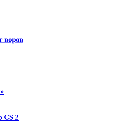
т воров
а»
о CS 2