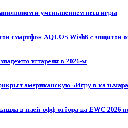
 Капюшоном и уменьшением веса игры
огой смартфон AQUOS Wish6 с защитой о
езнадежно устарели в 2026-м
 прикрыл американскую «Игру в кальмар
вышла в плей-офф отбора на EWC 2026 п