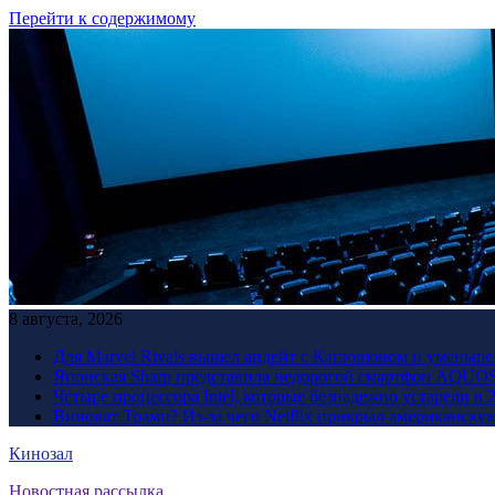
Перейти к содержимому
8 августа, 2026
Для Marvel Rivals вышел апдейт с Капюшоном и уменьше
Японская Sharp представила недорогой смартфон AQUOS 
Четыре процессора Intel, которые безнадежно устарели в 
Виноват Трамп? Из-за чего Netflix прикрыл американску
Кинозал
Новостная рассылка