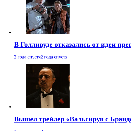
В Голливуде отказались от идеи пр
2 года спустя
2 года спустя
Вышел трейлер «Вальсируя с Бранд