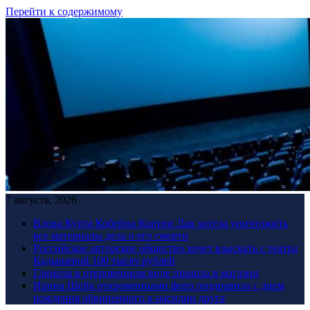
Перейти к содержимому
7 августа, 2026
Вдова Курта Кобейна Кортни Лав хотела уничтожить
все материалы дела о его смерти
Российское авторское общество хочет взыскать с театра
Кадышевой 100 тысяч рублей
Глюкоза в откровенном виде пришла в магазин
Ирина Шейк откровенными фото поздравила с днем
рождения обвиненного в насилии друга