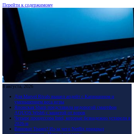
Перейти к содержимому
8 августа, 2026
Для Marvel Rivals вышел апдейт с Капюшоном и
уменьшением веса игры
Японская Sharp представила недорогой смартфон
AQUOS Wish6 с защитой от воров
Четыре процессора Intel, которые безнадежно устарели в
2026-м
Виноват Трамп? Из-за чего Netflix прикрыл